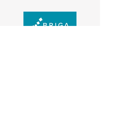
Contact us
(+47) 474 73 915
post@briga.no
Org nr:
916 174 373
Member of