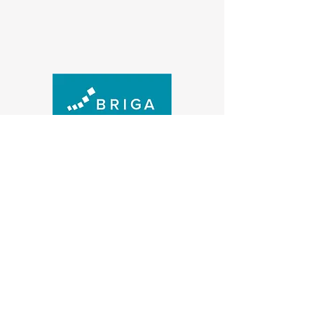
Kontakt oss
Generelle henvendelser (+47) 474 73 915 |
post@briga.no
HORECA (+47)
476 90 659
|
horeca@briga.no