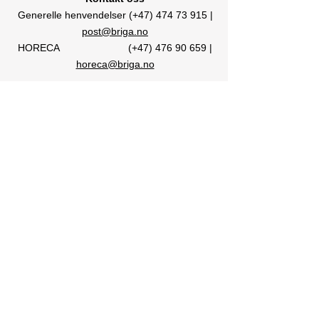
Generelle henvendelser (+47) 474 73 915 |
post@briga.no
HORECA (+47)
476 90 659
|
horeca@briga.no
Org nr:
916 174 373
Medlem av
Retningslinjer for informasjonskapsler