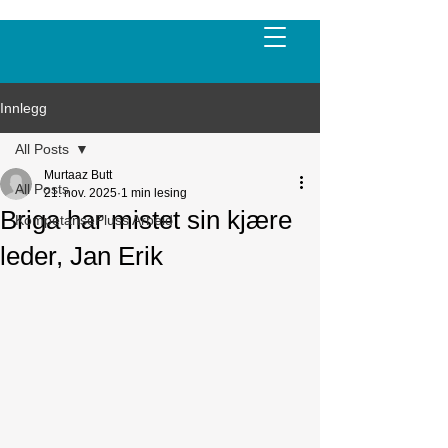
Innlegg
All Posts
Murtaaz Butt
All Posts
21. nov. 2025
1 min lesing
Briga har mistet sin kjære
KompetansePluss Arbeid
leder, Jan Erik